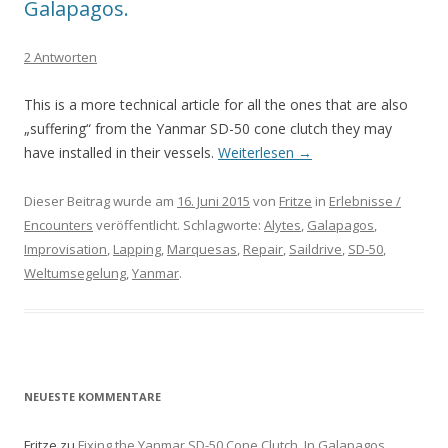
Galapagos.
2 Antworten
This is a more technical article for all the ones that are also
„suffering“ from the Yanmar SD-50 cone clutch they may
have installed in their vessels.
Weiterlesen
→
Dieser Beitrag wurde am
16. Juni 2015
von
Fritze
in
Erlebnisse /
Encounters
veröffentlicht. Schlagworte:
Alytes
,
Galapagos
,
Improvisation
,
Lapping
,
Marquesas
,
Repair
,
Saildrive
,
SD-50
,
Weltumsegelung
,
Yanmar
.
NEUESTE KOMMENTARE
Fritze
zu
Fixing the Yanmar SD-50 Cone Clutch. In Galapagos.