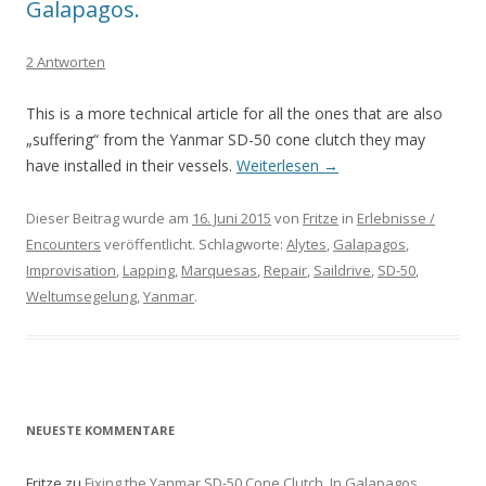
Galapagos.
2 Antworten
This is a more technical article for all the ones that are also
„suffering“ from the Yanmar SD-50 cone clutch they may
have installed in their vessels.
Weiterlesen
→
Dieser Beitrag wurde am
16. Juni 2015
von
Fritze
in
Erlebnisse /
Encounters
veröffentlicht. Schlagworte:
Alytes
,
Galapagos
,
Improvisation
,
Lapping
,
Marquesas
,
Repair
,
Saildrive
,
SD-50
,
Weltumsegelung
,
Yanmar
.
NEUESTE KOMMENTARE
Fritze
zu
Fixing the Yanmar SD-50 Cone Clutch. In Galapagos.