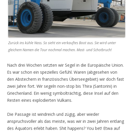
Zurück ins kühle Nass. So sieht ein verkauftes Boot aus. Sie wird unter
gleichem Namen die Tour nochmal machen. Mast- und Schotbruch!
Nach drei Wochen setzten wir Segel in die Europäische Union.
Es war schon ein spezielles Gefühl. Waren (abgesehen von
den Abstechern in französisches Überseegebiet) wir doch fast
zwei Jahre fort. Wir segeln non-stop bis Thira (Santorini) in
Griechenland. Ein wenig symbolträchtig, diese Insel auf den
Resten eines explodierten Vulkans.
Die Passage ist windreich und zügig, aber wieder
anspruchsvoller als das meiste, was wir in zwei Jahren entlang
des Äquators erlebt haben. Shit happens? You bet! Etwa auf