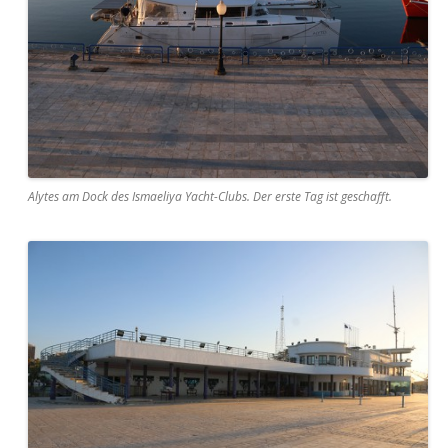
Alytes am Dock des Ismaeliya Yacht-Clubs. Der erste Tag ist geschafft.