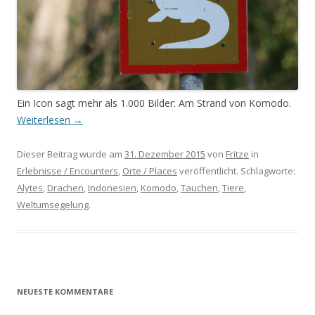
Ein Icon sagt mehr als 1.000 Bilder: Am Strand von Komodo.
Weiterlesen
→
Dieser Beitrag wurde am
31. Dezember 2015
von
Fritze
in
Erlebnisse / Encounters
,
Orte / Places
veröffentlicht. Schlagworte:
Alytes
,
Drachen
,
Indonesien
,
Komodo
,
Tauchen
,
Tiere
,
Weltumsegelung
.
NEUESTE KOMMENTARE