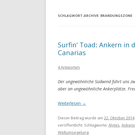
SCHLAGWORT-ARCHIVE:
BRANDUNGSZONE
Surfin‘ Toad: Ankern in
Canarias
4 Antworten
Der ungewöhnliche Südwind führt uns zwa
aber an ungewöhnliche Ankerplätze. Freak
Weiterlesen
→
Dieser Beitrag wurde am
22. Oktober 2014
veröffentlicht. Schlagworte:
Alytes
,
Ankerp
Weltumsegelung
.