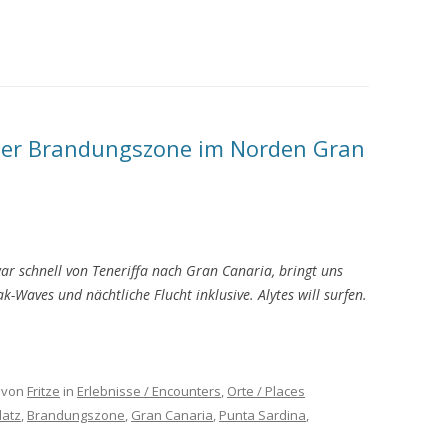
 der Brandungszone im Norden Gran
r schnell von Teneriffa nach Gran Canaria, bringt uns
-Waves und nächtliche Flucht inklusive. Alytes will surfen.
von
Fritze
in
Erlebnisse / Encounters
,
Orte / Places
latz
,
Brandungszone
,
Gran Canaria
,
Punta Sardina
,