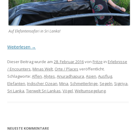
Auf Elefantensafari in Sri Lanka!
Weiterlesen
→
Dieser Beitrag wurde am
28. Februar 2016
von
Fritze
in
Erlebnisse
/ Encounters
,
Minas Welt
,
Orte / Places
veröffentlicht.
Schlagworte:
Affen
,
Alytes
,
Anuradhapura
,
Asien
,
Ausflug
,
Elefanten
,
Indischer Ozean
,
Mina
,
Schmetterlinge
,
Segeln
,
Sigiriya
,
Sri Lanka
,
Tierwelt Sri Lankas
,
Vögel
,
Weltumsegelung
.
NEUESTE KOMMENTARE