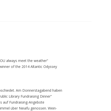
YOU always meet the weather“
 winner of the 2014 Altantic Odyssey
abschiedet. Am Donnerstagabend haben
ublic Library Fundraising Dinner“
os auf Fundraising-Angebote
Himmel über Neiafu genossen. Wein-