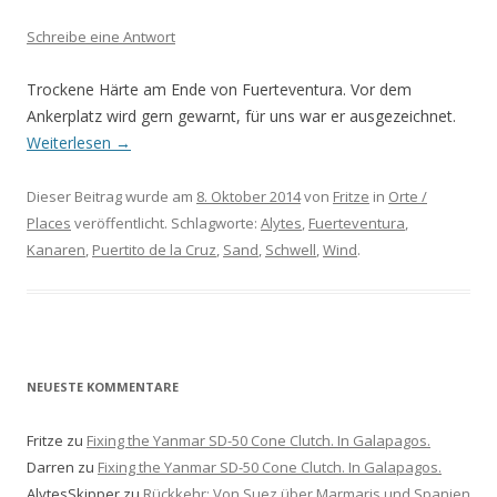
Schreibe eine Antwort
Trockene Härte am Ende von Fuerteventura. Vor dem
Ankerplatz wird gern gewarnt, für uns war er ausgezeichnet.
Weiterlesen
→
Dieser Beitrag wurde am
8. Oktober 2014
von
Fritze
in
Orte /
Places
veröffentlicht. Schlagworte:
Alytes
,
Fuerteventura
,
Kanaren
,
Puertito de la Cruz
,
Sand
,
Schwell
,
Wind
.
NEUESTE KOMMENTARE
Fritze
zu
Fixing the Yanmar SD-50 Cone Clutch. In Galapagos.
Darren
zu
Fixing the Yanmar SD-50 Cone Clutch. In Galapagos.
AlytesSkipper
zu
Rückkehr: Von Suez über Marmaris und Spanien