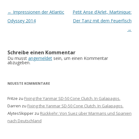
Beitrags-
←
Impressionen der Atlantic
Petit Anse d’Arlet, Martinique:
Navigation
Odyssey 2014
Der Tanz mit dem Feuerfisch
→
Schreibe einen Kommentar
Du musst
angemeldet
sein, um einen Kommentar
abzugeben.
NEUESTE KOMMENTARE
Fritze
zu
Fixing the Yanmar SD-50 Cone Clutch. In Galapagos.
Darren
zu
Fixing the Yanmar SD-50 Cone Clutch. In Galapagos.
AlytesSkipper
zu
Rückkehr: Von Suez über Marmaris und Spanien
nach Deutschland