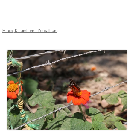
n
Minca, Kolumbien – Fotoalbum
.